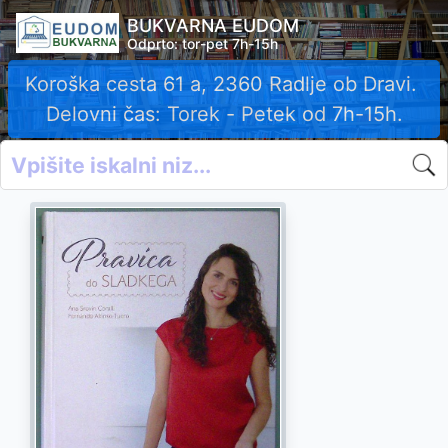
BUKVARNA EUDOM
Odprto: tor-pet 7h-15h
Koroška cesta 61 a, 2360 Radlje ob Dravi.
Delovni čas: Torek - Petek od 7h-15h.