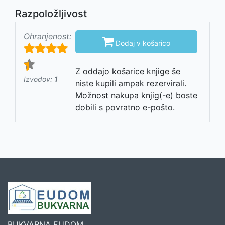
Razpoložljivost
Ohranjenost:

Dodaj v košarico
Z oddajo košarice knjige še
Izvodov:
1
niste kupili ampak rezervirali.
Možnost nakupa knjig(-e) boste
dobili s povratno e-pošto.
BUKVARNA EUDOM